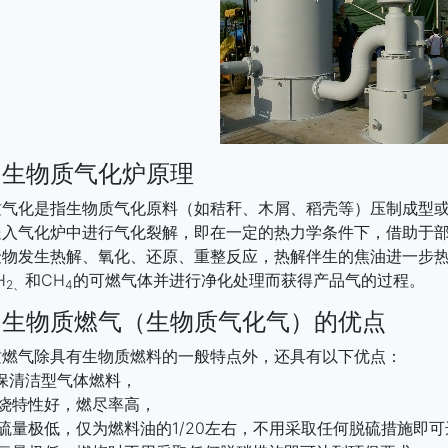
、生物质气化炉原理
质气化是指生物质气化原料（如秸秆、木屑、稻壳等）压制成型
送入气化炉中进行气化裂解，即在一定的热力学条件下，借助于
聚物发生热解、氧化、还原、重整反应，热解伴生的焦油进一步
H
和CH
的可燃气体并进行净化处理而获得产品气的过程。
2、
4
、生物质燃气（生物质气化气）的优点
质燃气除具有生物质燃料的一般特点外，还具有以下优点：
保清洁型气体燃料，
燃烧特性好，燃尽率高，
硫量极低，仅为燃料油的1/20左右，不用采取任何脱硫措施即