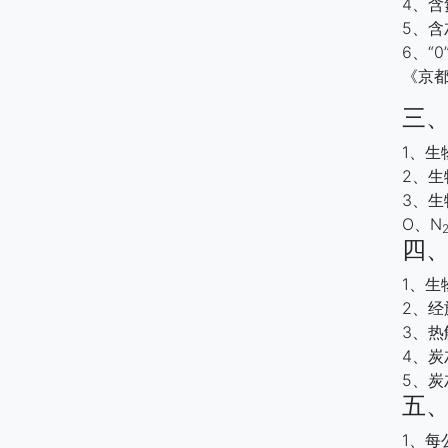
4、
5、含
6、“
《京
三
1、生
2、生
3、
O、N
四
1、
2、
3、
4、
5、
五
1、每