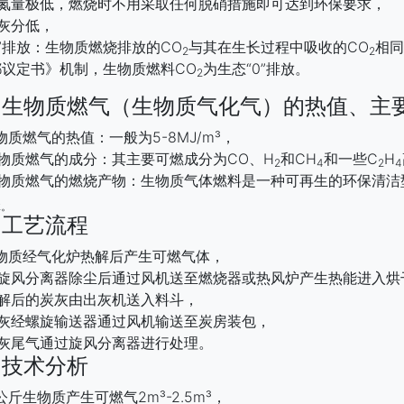
含氮量极低，燃烧时不用采取任何脱硝措施即可达到环保要求，
灰分低，
0”排放：生物质燃烧排放的CO
与其在生长过程中吸收的CO
相同
2
2
都议定书》机制，生物质燃料CO
为生态“0”排放。
2
、生物质燃气（生物质气化气）的热值、主
物质燃气的热值：一般为5-8MJ/m³，
物质燃气的成分：其主要可燃成分为CO、H
和CH
和一些C
H
2
4
2
4
生物质燃气的燃烧产物：生物质气体燃料是一种可再生的环保清洁
2。
、工艺流程
生物质经气化炉热解后产生可燃气体，
经旋风分离器除尘后通过风机送至燃烧器或热风炉产生热能进入烘
热解后的炭灰由出灰机送入料斗，
炭灰经螺旋输送器通过风机输送至炭房装包，
炭灰尾气通过旋风分离器进行处理。
、技术分析
公斤生物质产生可燃气2m³-2.5m³，