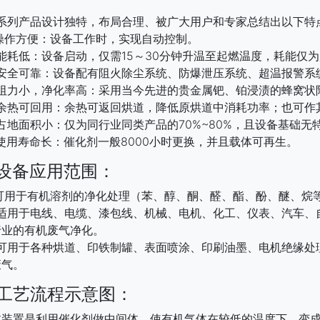
型系列产品设计独特，布局合理、被广大用户和专家总结出以下特
 操作方便：设备工作时，实现自动控制。
 能耗低：设备启动，仅需15～30分钟升温至起燃温度，耗能仅
3 安全可靠：设备配有阻火除尘系统、防爆泄压系统、超温报警系
4 阻力小，净化率高：采用当今先进的贵金属钯、铂浸渍的蜂窝
5 余热可回用：余热可返回烘道，降低原烘道中消耗功率；也可作
 占地面积小：仅为同行业同类产品的70%~80%，且设备基础无
 使用寿命长：催化剂一般8000小时更换，并且载体可再生。
设备应用范围：
 可用于有机溶剂的净化处理（苯、醇、酮、醛、酯、酚、醚、烷
2 适用于电线、电缆、漆包线、机械、电机、化工、仪表、汽车
行业的有机废气净化。
3 可用于各种烘道、印铁制罐、表面喷涂、印刷油墨、电机绝缘
废气。
、工艺流程示意图：
置是利用催化剂做中间体，使有机气体在较低的温度下，变成