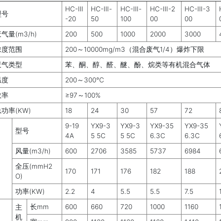
HC-Ⅲ
HC-Ⅲ-
HC-Ⅲ-
HC-Ⅲ-2
HC-Ⅲ-3
型号
-20
50
100
00
00
气量(m3/h)
200
500
1000
2000
3000
浓度范围
200～10000mg/m3（混合废气1/4）爆炸下限
废气类型
苯、酮、醇、醛、醚、酚、烷类等有机混合气体
温度
200～300℃
效率
≥97～100%
功率(KW)
18
24
30
57
72
9-19
YX9-3
YX9-3
YX9-35
YX9-35
型号
4A
5 5C
5 5C
6.3C
6.3C
风量(m3/h)
600
2706
3585
5737
6984
全压(mmH2
170
171
176
182
188
O)
功率(KW)
2.2
4
5.5
5.5
7.5
长mm
600
660
720
1000
1160
主
机