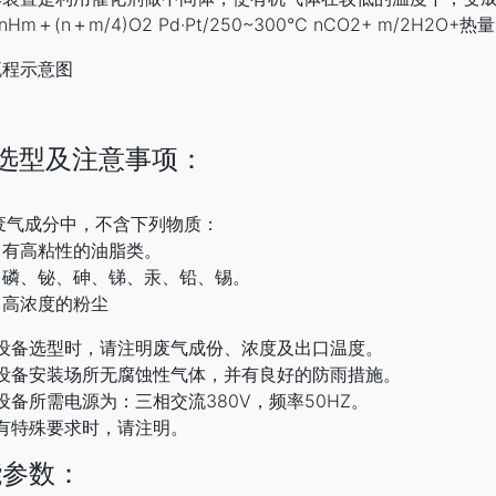
＋(n＋m/4)O2 Pd·Pt/250~300℃ nCO2+ m/2H2O+热量
流程示意图
、选型及注意事项：
 废气成分中，不含下列物质：
粘性的油脂类。
铋、砷、锑、汞、铅、锡。
浓度的粉尘
 设备选型时，请注明废气成份、浓度及出口温度。
 设备安装场所无腐蚀性气体，并有良好的防雨措施。
 设备所需电源为：三相交流380V，频率50HZ。
 有特殊要求时，请注明。
能参数：