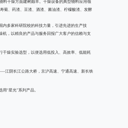
种物料干燥方面建树颇丰。干燥设备的典型物料应用领
万寿菊、药渣、豆渣、酒渣、酱油渣、柠檬酸渣、发酵
国内多家科研院校的科技力量，引进先进的生产技
燥机，以精良的产品与服务回报广大客户的信赖与支
行干燥实验选型，以便选用低投入、高效率、低能耗
”——江阴长江公路大桥，京沪高速、宁通高速、新长铁
用“星光”系列产品。