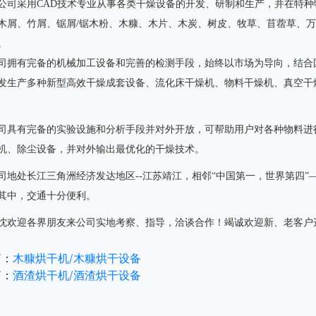
公司采用CAD技术专业从事各类干燥设备的开发、研制和生产，并在特
木屑、竹屑、锯屑/锯木粉、木糠、木片、木炭、树皮、牧草、苜蓿草、
。
司拥有完备的机械加工设备和完善的检测手段，始终以市场为导向，结合
发生产多种新型高效干燥成套设备、流化床干燥机、物料干燥机、真空干
司具有完备的实验设施和分析手段并对外开放，可帮助用户对各种物料进
机、除尘设备，并对外输出最优化的干燥技术。
司地处长江三角洲经济发达地区--江苏靖江，相邻“中国第一，世界第四
其中，交通十分便利。
忱欢迎各界朋友来公司实地考察、指导，洽谈合作！竭诚欢迎新、老客户选
篇：
木糠烘干机/木糠烘干设备
篇：
酒渣烘干机/酒渣烘干设备